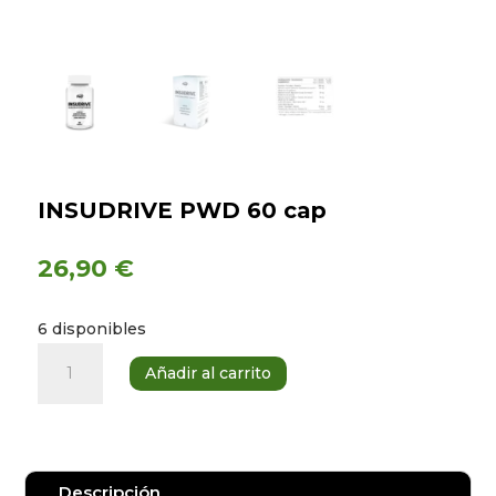
INSUDRIVE PWD 60 cap
26,90
€
6 disponibles
INSUDRIVE
Añadir al carrito
PWD
60
cap
cantidad
Descripción