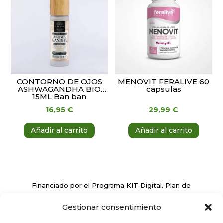
CONTORNO DE OJOS
MENOVIT FERALIVE 60
ASHWAGANDHA BIO
capsulas
15ML Ban ban
16,95
€
29,99
€
Añadir al carrito
Añadir al carrito
Financiado por el Programa KIT Digital. Plan de
Recuperación, Transformación y Resiliencia de
Gestionar consentimiento
España ‘Next Generation EU’