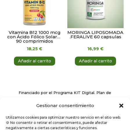
Vitamina B12 1000 mcg
MORINGA LIPOSOMADA
con Ácido Fólico Solaray
.FERALIVE 60 capsulas
90 comprimidos
18,25
€
16,99
€
Añadir al carrito
Añadir al carrito
Financiado por el Programa KIT Digital. Plan de
Recuperación, Transformación y Resiliencia de
Gestionar consentimiento
España ‘Next Generation EU’
Utilizamos cookies para optimizar nuestro servicio en el sitio web.
🍪 No consentir o retirar el consentimiento, puede afectar
negativamente a ciertas características y funciones.