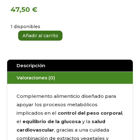
47,50
€
1 disponibles
Añadir al carrito
Dietformpic,
60
cápsulas
Dietmed
Descripción
cantidad
Valoraciones (0)
Complemento alimenticio diseñado para
apoyar los procesos metabólicos
implicados en el
control del peso corporal
,
el
equilibrio de la glucosa
y la
salud
cardiovascular
, gracias a una cuidada
combinación de extractos vegetales y