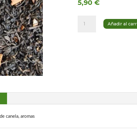
5,90
€
Te
Añadir al carr
rojo
canela
100
gramos
cantidad
 de canela, aromas