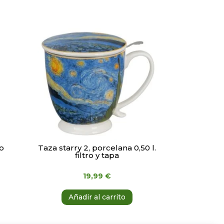
ro
Taza starry 2, porcelana 0,50 l.
filtro y tapa
19,99
€
Añadir al carrito