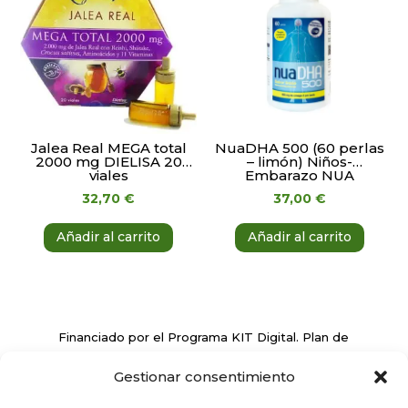
Jalea Real MEGA total
NuaDHA 500 (60 perlas
2000 mg DIELISA 20
– limón) Niños-
viales
Embarazo NUA
32,70
€
37,00
€
Añadir al carrito
Añadir al carrito
Financiado por el Programa KIT Digital. Plan de
Recuperación, Transformación y Resiliencia de
Gestionar consentimiento
España ‘Next Generation EU’