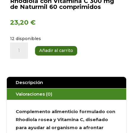
Rhodiola con Vitamina C 300 mg
de Naturmil 60 comprimidos
23,20
€
12 disponibles
Rhodiola
Añadir al carrito
con
Vitamina
C
300
Descripción
mg
de
Valoraciones (0)
Naturmil
60
Complemento alimenticio formulado con
comprimidos
Rhodiola rosea y Vitamina C, diseñado
cantidad
para ayudar al organismo a afrontar