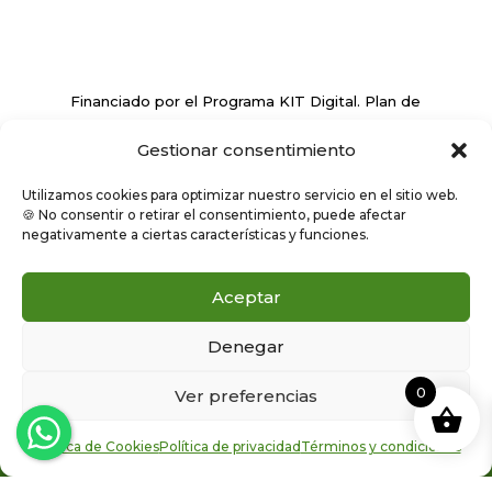
Financiado por el Programa KIT Digital. Plan de
Recuperación, Transformación y Resiliencia de
Gestionar consentimiento
España ‘Next Generation EU’
Utilizamos cookies para optimizar nuestro servicio en el sitio web.
🍪 No consentir o retirar el consentimiento, puede afectar
negativamente a ciertas características y funciones.
Aceptar
Denegar
Política de privacidad
y cookies
|
Términos y condiciones
|
0
Ver preferencias
Declaración de accesibilidad
Dietética Anna 2026 ©
Política de Cookies
Política de privacidad
Términos y condiciones