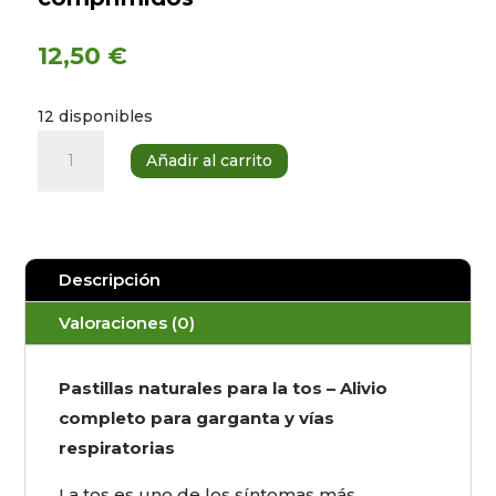
12,50
€
12 disponibles
Pastillas
Añadir al carrito
tos
PURESSENTIEL
24
comprimidos
Descripción
cantidad
Valoraciones (0)
Pastillas naturales para la tos – Alivio
completo para garganta y vías
respiratorias
La tos es uno de los síntomas más