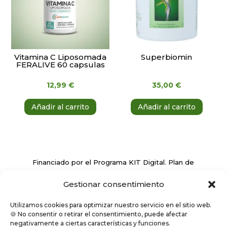
Vitamina C Liposomada
Superbiomin
FERALIVE 60 capsulas
12,99
€
35,00
€
Añadir al carrito
Añadir al carrito
Financiado por el Programa KIT Digital. Plan de
Recuperación, Transformación y Resiliencia de
Gestionar consentimiento
España ‘Next Generation EU’
Utilizamos cookies para optimizar nuestro servicio en el sitio web.
🍪 No consentir o retirar el consentimiento, puede afectar
negativamente a ciertas características y funciones.