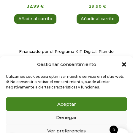
32,99
€
29,90
€
Añadir al carrito
Añadir al carrito
Financiado por el Programa KIT Digital. Plan de
Recuperación, Transformación y Resiliencia de
Gestionar consentimiento
España ‘Next Generation EU’
Utilizamos cookies para optimizar nuestro servicio en el sitio web.
🍪 No consentir o retirar el consentimiento, puede afectar
negativamente a ciertas características y funciones.
Aceptar
Denegar
Política de privacidad
y cookies
|
Términos y condiciones
|
0
Ver preferencias