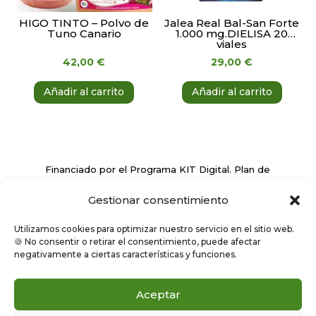
HIGO TINTO – Polvo de
Jalea Real Bal-San Forte
Tuno Canario
1.000 mg.DIELISA 20
viales
42,00
€
29,00
€
Añadir al carrito
Añadir al carrito
Financiado por el Programa KIT Digital. Plan de
Recuperación, Transformación y Resiliencia de
Gestionar consentimiento
España ‘Next Generation EU’
Utilizamos cookies para optimizar nuestro servicio en el sitio web.
🍪 No consentir o retirar el consentimiento, puede afectar
negativamente a ciertas características y funciones.
Aceptar