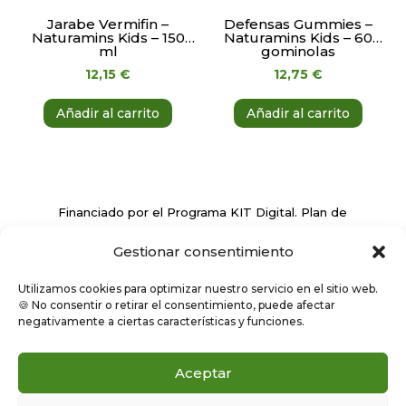
Jarabe Vermifin –
Defensas Gummies –
Naturamins Kids – 150
Naturamins Kids – 60
ml
gominolas
12,15
€
12,75
€
Añadir al carrito
Añadir al carrito
Financiado por el Programa KIT Digital. Plan de
Recuperación, Transformación y Resiliencia de
Gestionar consentimiento
España ‘Next Generation EU’
Utilizamos cookies para optimizar nuestro servicio en el sitio web.
🍪 No consentir o retirar el consentimiento, puede afectar
negativamente a ciertas características y funciones.
Aceptar