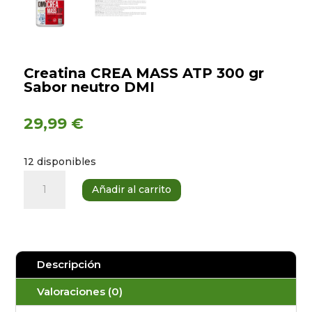
Creatina CREA MASS ATP 300 gr
Sabor neutro DMI
29,99
€
12 disponibles
Creatina
Añadir al carrito
CREA
MASS
ATP
300
Descripción
gr
Sabor
Valoraciones (0)
neutro