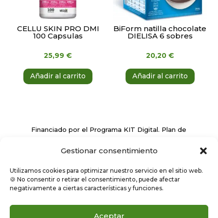
CELLU SKIN PRO DMI
BiForm natilla chocolate
100 Capsulas
DIELISA 6 sobres
25,99
€
20,20
€
Añadir al carrito
Añadir al carrito
Financiado por el Programa KIT Digital. Plan de
Recuperación, Transformación y Resiliencia de
Gestionar consentimiento
España ‘Next Generation EU’
Utilizamos cookies para optimizar nuestro servicio en el sitio web.
🍪 No consentir o retirar el consentimiento, puede afectar
negativamente a ciertas características y funciones.
Aceptar