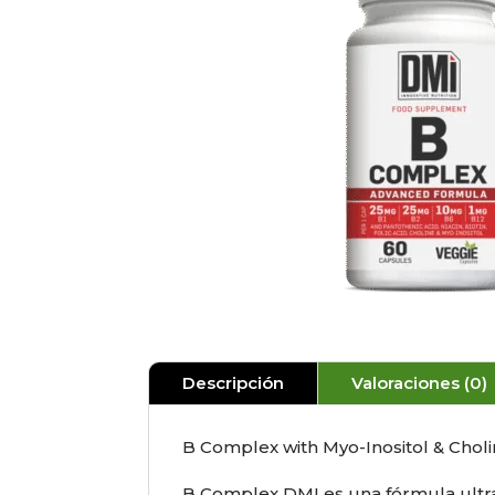
Descripción
Valoraciones (0)
B Complex with Myo-Inositol & Choli
B Complex DMI es una fórmula ultra