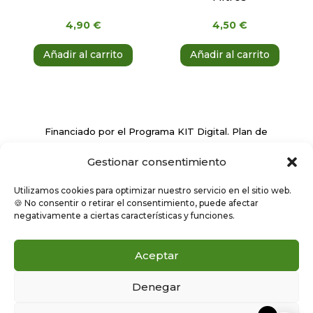
4,90
€
4,50
€
Añadir al carrito
Añadir al carrito
Financiado por el Programa KIT Digital. Plan de
Recuperación, Transformación y Resiliencia de
Gestionar consentimiento
España ‘Next Generation EU’
Utilizamos cookies para optimizar nuestro servicio en el sitio web.
🍪 No consentir o retirar el consentimiento, puede afectar
negativamente a ciertas características y funciones.
Aceptar
Denegar