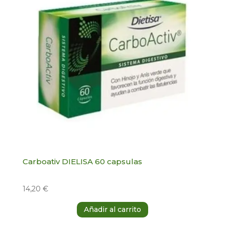
Cosmética natural
Control de peso
Vitaminas y defensas
Búsqueda
de
productos
Aceites esenciales
Alimentación
Carboativ DIELISA 60 capsulas
Salud sexual
14,20
€
Hogar
Añadir al carrito