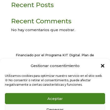
Recent Posts
Recent Comments
No hay comentarios que mostrar.
Financiado por el Programa KIT Digital. Plan de
Recuperación, Transformación y Resiliencia de
Gestionar consentimiento
España ‘Next Generation EU’
Utilizamos cookies para optimizar nuestro servicio en el sitio web.
🍪 No consentir o retirar el consentimiento, puede afectar
negativamente a ciertas características y funciones.
Aceptar
Denegar