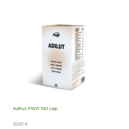
Cosmética natural
Control de peso
Vitaminas y defensas
Búsqueda
de
productos
Aceites esenciales
Alimentación
Salud sexual
Adilut PWD 100 cap
Hogar
35,90
€